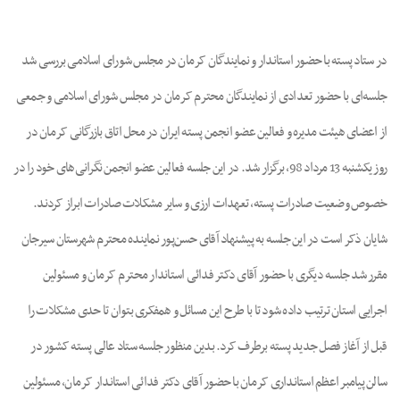
mpty
در ستاد پسته با حضور استاندار و نمایندگان کرمان در مجلس شورای اسلامی بررسی شد
جلسه‌ای با حضور تعدادی از نمایندگان محترم کرمان در مجلس شورای اسلامی و جمعی
از اعضای هیئت مدیره و فعالین عضو انجمن پسته ایران در محل اتاق بازرگانی کرمان در
روز یکشنبه 13 مرداد 98، برگزار شد. در این جلسه فعالین عضو انجمن نگرانی‌های خود را در
خصوص وضعیت صادرات پسته، تعهدات ارزی و سایر مشکلات صادرات ابراز کردند.
شایان ذکر است در این جلسه به پیشنهاد آقای حسن‌پور نماینده محترم شهرستان سیرجان
مقرر شد جلسه‌ دیگری با حضور آقای دکتر فدائی استاندار محترم کرمان و مسئولین
اجرایی استان ترتیب داده شود تا با طرح این مسائل و همفکری بتوان تا حدی مشکلات را
قبل از آغاز فصل جدید پسته برطرف کرد. بدین منظور جلسه ستاد عالی پسته کشور در
سالن پیامبر اعظم استانداری کرمان با حضور آقای دکتر فدائی استاندار کرمان، مسئولین