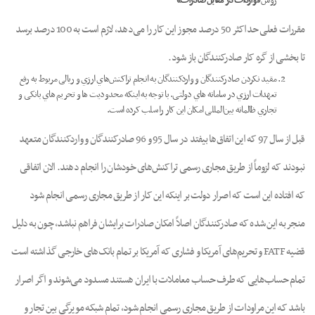
روش
«واردات
در
مقابل
صادرات»
مقررات فعلی حداکثر 50 درصد مجوز این کار را می‌دهد، لازم است به 100 درصد برسد
تا بخشی از گره کار صادرکنندگان باز شود.
مقید نکردن صادرکنندگان و واردکنندگان به انجام تراکنش‌هاي ارزي و ریالی مربوط به رفع
تعهدات ارزي در سامانه هاي دولتی. با توجه به اینکه محدودیت ها و تحریم هاي بانکی و
تجاري ظالمانه بین‌المللی امکان این کار را سلب کرده است.
قبل از سال 97 که این اتفاق‌ها بیفتد در سال 95 و 96 صادرکنندگان و واردکنندگان متعهد
نبودند که لزوماً از طریق مجاری رسمی تراکنش‌های خودشان را انجام دهند. الان اتفاقی
که افتاده این است که اصرار دولت بر اینکه این کار از طریق مجاری رسمی انجام شود
منجر به این شده که صادرکنندگان اصلاً امکان صادرات برایشان فراهم نباشد، چون به دلیل
قضیه FATF و تحریم‌های آمریکا و فشاری که آمریکا بر تمام بانک‌های خارجی گذاشته است
تمام حساب‌هایی که طرف حساب معاملات با ایران هستند مسدود می‌شوند و اگر اصرار
باشد که این مراودات از طریق مجاری رسمی انجام شود، تمام شبکه مویرگی بین تجار و