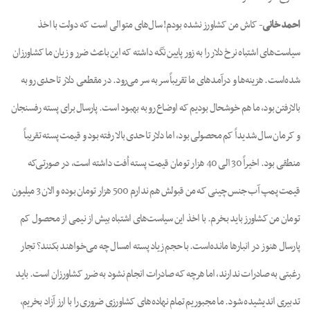
احمد خانی
- کاش من کشاورز نشده بودم! سال‌های متوالی است که دولت با اخذ
سیاست‌های اشتباه نرخ دلار را به زور پایین نگه داشته که این باعث ضرر و زیان ما کشاورزان
شده‌است. هزینه‌ها و درآمدهای ما تقریباً سر به سر می‌رود. در مقطعی دلار تا حدی رو به
بالارفتن بود، ما هم خوشحال بودیم که اوضاع رو به بهبود است. پارسال برای پسته رفسنجان
و کرمان سال شدیداً کم محصولی بود، اما دلار تا حدی بالا رفته بود و قیمت پسته تقریباً
منطقی بود. اخیراً 30 الی 40 هزار تومان قیمت پسته اُفت داشته است، در صورتی‌که
قیمت پمپ آب جنس چینی که من قبولش هم ندارم 500 هزار تومان بوده و الان 3 میلیون
تومان من کشاورز باید بخرم. با اخذ این سیاست‌های اشتباه بیش از نیمی از محصول کم
پارسال هنوز در انبارها مانده‌است. با حجم زیاد پسته امسال چه می‌خواهند بکنند؟ تجار
رغبتی به صادرات ندارند، اما هرچه که صادرات انجام نشود به ضرر کشاورزان است. باید
تدبیری اندیشیده شود. ما مجبوریم تمام نهاده‌های کشاورزی‌ ضروری را با ارز آزاد بخریم،