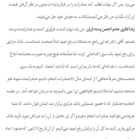
می‌برد. پس اگر دولت لطف کند صادرات را در قبال واردات بدون در نظر گرفتن قیمت
ارز آزاد بگذارد من فکر می‌کنم مشکلات به خودی خود حل می‌شوند.
رضا نظری عضو انجمن پسته ایران
- من یک تولیدکننده، فرآوری کننده و صادرکننده پسته
هستم. آقای دکتر فدایی راجع به مشکلات رفع تعهد قبلاً صحبت شده‌است. بانک مرکزی
برای رفع تعهد یک سری اقداماتی کرده، اما متأسفانه هیچ چیز به صورت بخشنامه ابلاغ
نشده‌است. دغدغه‌ای که ما داریم این است که آیا باید اعتماد کنیم به یک سری
صحبت‌های صرفاً شفاهی؟ از ابتدای سال 97 صادرات انجام دادیم، صادرکننده نمونه هم
شناخته شدیم، اما حالا شدیم قاچاقچی ارز! نمی‌دانیم چه به سرمان خواهد آمد. در جلسه
اتحادیه خشکبار که با حضور مسئولین بانک مرکزی برگزار شد ایشان قول دادند که شما
هرچه می‌خواهید صادرات انجام دهید و اگر ارز حاصل از آن را به صرافان مورد تأیید بانک
مرکزی واریز کنید ما کل آن را برایتان رفع تعهد می‌کنیم. از آن تاریخ تا کنون که حدود 2 ماه