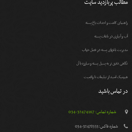
مطالب پربازدید سایت
راهنمای کاشت و احداث باغ پسته
آب و آبیاری در باغات پسته
مديريت باغهای پسته در فصل خواب
نگاهی دقیق تر به پسیل پسته و مبارزه با آن
هیومیک اسید از تبلیغات تا واقعیت
در تماس باشید
شماره تماس: 32474167-034
شماره فاكس: 32478553-034