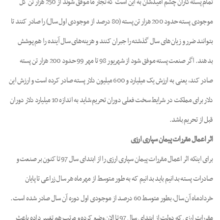
تمام پسته‌کاران چشم امیدشان به این است که تجار ما موفق شوند از 250 هزار تن کل
موجودی پسته حدود 200 هزار تن پسته (80 درصد از موجودی اول سال) را صادر کنند تا
بتوانند ضرر و زیان‌های سال گذشته را جبران کنند و هزینه‌های سال آینده را هم پوشش
بدهند. اگر صنعت پسته موفق شود از شهریور 98 تا مهر 99 حدود 200 هزار تن پسته
صادر کند، یعنی به ارزش یک میلیارد و 600 میلیون دلار پسته صادر کرده است و ارزش این
دلار برای مملکت در شرایط سخت فعلی دوران تحریم شاید به اندازه 10 میلیارد دلار دوران
قبل از تحریم باشد.
اثر اعمال مقررات پیمان سپاری ارزی
برای اینکه اثر اعمال مقررات پیمان سپاری ارزی را از ابتدای سال 97 تا کنون بر صنعت و
صادرات پسته بدانیم باید بدانیم که به طور متوسط از مهرماه هر سال زراعی تا پایان
خردادماه آن سال، بطور متوسط 60 درصد از موجودی اول دوره آن سال صادر شده است.
مقررات ارزی که دولت از ابتدای سال 97 تا الان وضع کرده و مرتب هم تغییر داده باعث