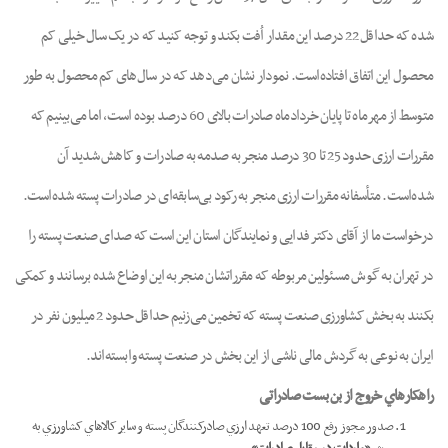
شده که حداقل 22 درصد این مقدار اُفت بکند و توجه کنید که در یک سال خیلی کم
محصول این اتفاق افتاده‌است. نمودار نشان می‌دهد که در سال‌های کم محصول به طور
متوسط از مهرماه تا پایان خردادماه صادرات بالای 60 درصد بوده است، اما می‌بینیم که
مقررات ارزی حدود 25 تا 30 درصد منجر به صدمه به صادرات و کاهش شدید آن
شده‌است. متأسفانه مقررات ارزی منجر به رکود بی‌سابقه‌ای در صادرات پسته شده‌است.
درخواست ما از آقای دکتر فدایی و نمایندگان استان این است که صدای صنعت پسته را
در تهران به گوش مسئولین مربوطه که مقرراتشان منجر به این اوضاع شده برسانند و کمکی
بکنند به بخش کشاورزی صنعت پسته که تخمین می‌زنیم حداقل حدود 2 میلیون نفر در
ایران به نوعی به گردش مالی ناشی از این بخش در صنعت پسته وابسته‌اند.
راهکارهاي
خروج
از
بن
بست
صادرات
ی
صدور مجوز رفع 100 درصد تعهد ارزي صادرکنندگان پسته و سایر کالاهاي کشاورزي به