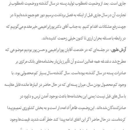
جاری است. بعد از وضعیت نامطلوب تولید پسته در سال گذشته و وضعیت نامطلوب‌تر
تجارت آن در سال جاری قبل از اینکه به فصل برداشت برسیم دور هم جمع شده‌ایم تا در
جهت رفع مشکلات اقدام کنیم. به جناب آقای دکتر پورابراهیمی خیرمقدم می‌گوییم که
در رابطه با مسئله بحران ارزی تا کنون خیلی زحمت کشیده‌اند.
آرش علوی
- در جلسه‌ای که در خدمت آقایان پورابراهیمی و حسن پور بودیم موضوعی که
مطرح شد دغدغه همه فعالین است و آن تأثیر زیان‌بار بخشنامه‌های بانک مرکزی بر
صادرات پسته در سال گذشته بوده‌است. سال گذشته سال بسیار کم محصولی بود. با
وجود کم محصول بودن سال، میزان پسته‌ای که در حال حاضر در انبارها مانده قابل مقایسه
با سال‌های قبل نیست؛ یعنی این بخشنامه‌ها باعث بوجود آمدن ترس و دلهره در
صادرکنندگان شده‌اند. این وضعیت ظاهراً ادامه‌دار است و به بخش کشاورزی تعمیم پیدا
کرده‌است. در حال حاضر اگر این اتفاق ادامه پیدا کند خطر اُفت شدید قیمت‌ها وجود