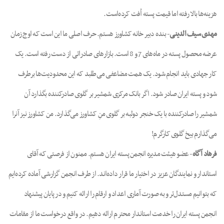
هزینه‌ها بالا رفته اما قیمت پسته اُفت کرده‌است.
مهدی سیف الدینی
- بنده دبیر خانه کشاورز هستم. حرف اصلی ما این است که اوج زمان
عرضه محصول پسته در ماه‌های 7 و 8 است. بازارهای صادراتی از دست رفته است. یک
کار جهادی باید انجام شود. یک همت مضاعفی می‌طلبد که این محدودیت‌ها برطرف
شود و پسته ایران صادر شود. اگر بانک مرکزی شمشیر بر گلوی صادرکننده بگذارد آن
شمشیر را صادرکننده با یک خنجر دولبه بر گلوی منِ کشاورز می‌گذارد. من کشاورز نیز آنرا
می‌گذارم بیخ گلوی کارگرم!
فرهاد آگاه
- عضو هیئت مدیره انجمن پسته ایران هستم. ممنون از فرصتی که آقای
استاندار و نمایندگان عزیز در اختیار ما قرار داده‌اند. از طرف انجمن گزارشی آماده کرده‌ایم
که بتوانیم مستدل‌تر و به صورت آماری اعداد و ارقام را ارائه کنیم و در پایان پیشنهاد
انجمن پسته ایران را خدمت استاندار محترم ارائه دهیم. در واقع درخواست ما از مقامات