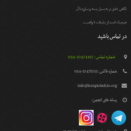
نگاهی دقیق تر به پسیل پسته و مبارزه با آن
هیومیک اسید از تبلیغات تا واقعیت
در تماس باشید
شماره تماس: 32474167-034
شماره فاكس: 32478553-034
info@iranpistachio.org
رسانه های انجمن: