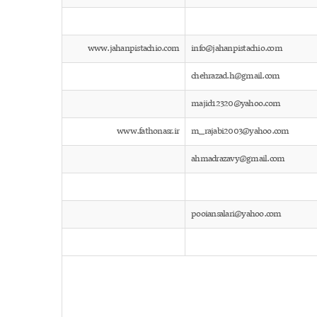
www.jahanpistachio.com
info@jahanpistachio.com
chehrazad.h@gmail.com
majid12320@yahoo.com
www.fathonasr.ir
m_rajabi2003@yahoo.com
ahmadrazavy@gmail.com
pooiansalari@yahoo.com