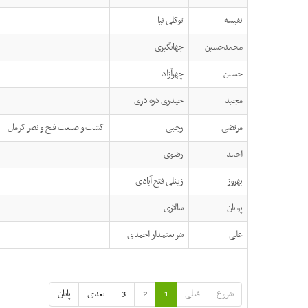
نفیسه
توکلی نیا
محمدحسین
جهانگیری
حسین
چهرآزاد
مجید
حیدری دره دری
مرتضی
رجبی
کشت و صنعت فتح و نصر کرمان
احمد
رضوی
بهروز
زینلی فتح آبادی
پویان
سالاری
علی
شریعتمدار احمدی
شروع
قبلی
1
2
3
بعدی
پایان