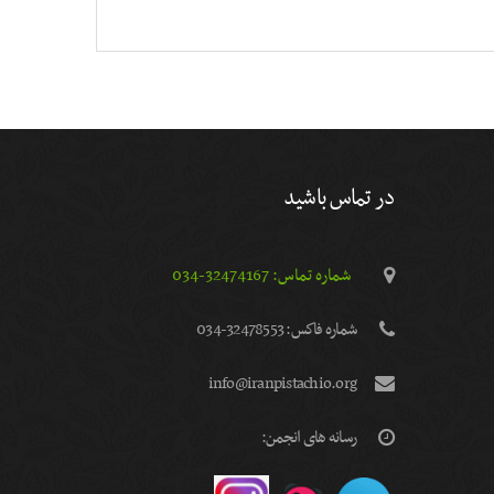
در تماس باشید
شماره تماس: 32474167-034
شماره فاكس: 32478553-034
info@iranpistachio.org
رسانه های انجمن: