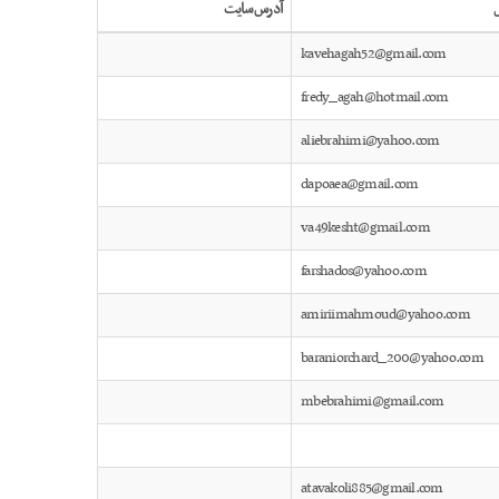
ل
آدرس سایت
kavehagah52@gmail.com
fredy_agah@hotmail.com
aliebrahimi@yahoo.com
dapoaea@gmail.com
va49kesht@gmail.com
farshados@yahoo.com
amiriimahmoud@yahoo.com
baraniorchard_200@yahoo.com
mbebrahimi@gmail.com
atavakoli885@gmail.com