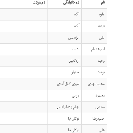
نام
نام خانوادگی
نام شرکت
را
وارد
کاوه
آگاه
کنید
فرهاد
آگاه
علی
ابراهیمی
امیراعتصام
ادیب
وحید
اردکانیان
فرشاد
استوار
محمد مهدی
امیری کمال آبادی
محمود
بارانی
مجتبی
بهرام زاده ابراهیمی
حمیدرضا
توکلی نیا
علی
توکلی نیا