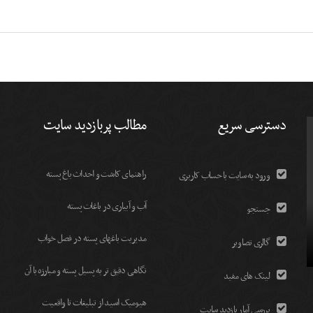
دسترسی سریع
مطالب پربازدید سایت
راهنمای کاشت و احداث باغ پسته
ورود به سایت با حساب کاربری
آب و آبیاری در باغات پسته
جستجو
مديريت باغهای پسته در فصل خواب
گالری تصاویر
نگاهی دقیق تر به پسیل پسته و مبارزه با آن
لینک های مفید
هیومیک اسید از تبلیغات تا واقعیت
بررسی آمار بازدید سایت