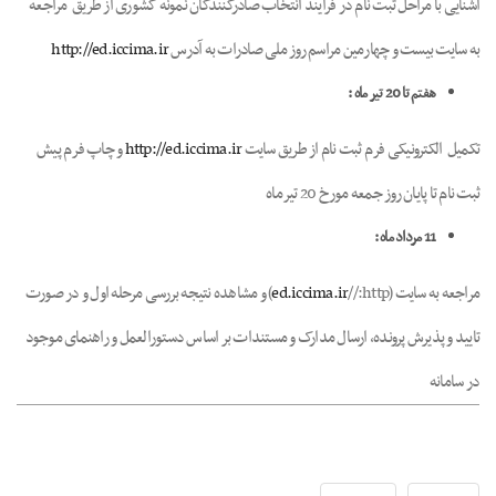
آشنایی با مراحل ثبت نام در فرآیند انتخاب صادرکنندگان نمونه کشوری از طریق مراجعه
به سایت بیست و چهارمین مراسم روز ملی صادرات به آدرس
http://ed.iccima.ir
هفتم تا 20 تیر ماه :
تکمیل الکترونیکی فرم ثبت نام از طریق سایت
http://ed.iccima.ir
و چاپ فرم پیش
ثبت نام تا پایان روز جمعه مورخ 20 تیرماه
11 مرداد ماه :
مراجعه به سایت (http://
ed.iccima.ir
) و مشاهده نتیجه بررسی مرحله اول و در صورت
تایید و پذیرش پرونده، ارسال مدارک و مستندات بر اساس دستورالعمل و راهنمای موجود
در سامانه