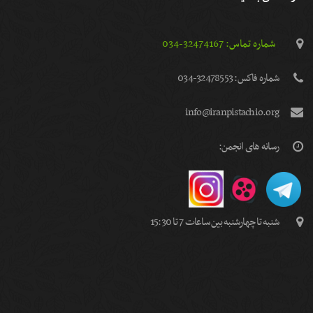
شماره تماس: 32474167-034
شماره فاكس: 32478553-034
info@iranpistachio.org
رسانه های انجمن:
شنبه تا چهارشنبه بین ساعات 7 تا 15:30