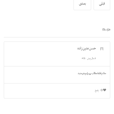
قبلی
بعدی
1
نظرات (
)
حسن متین زاده
5 سال پیش
#81
سلام لطفا مطالب رو برایم بفرستید
0
پاسخ