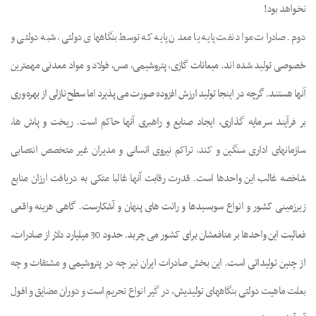
نخواهد بود!
دوم. صادرات مواد نفت پایه یا معدن پایه که توسط بنگاههای دولتی، شبه دولتی و
خصوصی تولید شده اند. میعانات گازی، پتروشیمی، مس، فولاد و مواد معدنی مهمترین
آنها هستند. گرچه در اینجا تولید ارزش افزوده صورت می پذیرد اما سطح نازلی از بهره وری
بر فرآیند سرمایه گذاری، ایجاد صنایع و راهبری آنها حاکم است. ریخت و پاش ها،
سازمانهای اداری سنگین و کند، تراکم نیروی انسانی و مدیران غیر متخصص انتصابی
شاخصه غالب این واحدها است. قدرت رقابت آنها غالبا متکی به دریافت ارزان منابع
زیرزمینی کشور و انواع سوبسیدها و رانت های پنهان و آشکارست. گاهی هزینه واقعی
فعالیت این واحدها بر منافعشان برای کشور می چربد. حدود 30 میلیارد دلار از صادرات،
از چنین تولیداتی است. این بخش صادرات ایران نیز چه در پتروشیمی و مشتقات و چه
بعلت ماهیت دولتی بنگاههای تولیدیش، در گیر انواع تحریم است و دوران مضایق و افول