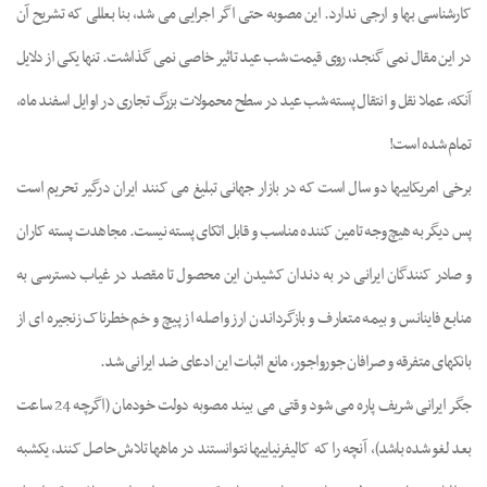
کارشناسی بها و ارجی ندارد. این مصوبه حتی اگر اجرایی می شد، بنا بعللی که تشریح آن
در این مقال
نمی گنجد، روی قیمت شب عید تاثیر خاصی نمی گذاشت. تنها یکی از دلایل
آنکه، عملا نقل و انتقال پسته شب عید در سطح محمولات بزرگ تجاری در اوایل اسفند ماه،
تمام شده است!
برخی امریکاییها دو سال است که در بازار جهانی تبلیغ
می کنند ایران درگیر تحریم است
پس دیگر به هیچ وجه تامین کننده مناسب و قابل اتکای پسته نیست. مجاهدت پسته کاران
و صادر کنندگان ایرانی در به دندان کشیدن این محصول تا مقصد در غیاب دسترسی به
منابع فاینانس و بیمه متعارف و بازگرداندن ارز واصله از پیچ و خم خطرناک زنجیره ای از
بانکهای متفرقه و صرافان جورواجور، مانع اثبات این ادعای ضد ایرانی شد.
جگر ایرانی شریف پاره می شود وقتی می بیند مصوبه دولت خودمان (اگرچه 24 ساعت
بعد لغو شده باشد)،
آنچه را که
کالیفرنیاییها نتوانستند در ماهها تلاش حاصل کنند، یکشبه