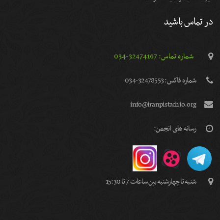
در تماس باشید
شماره تماس: 32474167-034
شماره فاكس: 32478553-034
info@iranpistachio.org
رسانه های انجمن:
شنبه تا چهارشنبه بین ساعات 7 تا 15:30