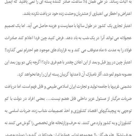
به اثبات رساند. در طی همان 24 ساعت، صادر کننده پسته ای را نمی یافتید که ایمیل
اعتراض و اخطار بی اعتباری از مشتریان وحشت زده خود دریافت نکرده باشد.
اعتبار تجاری یک کشور در طول سالها با ممارست و هزینه حاصل می آید. اما یک تصمیم
عجولانه می تواند آنرا در یک شب به باد دهد. فرض کنید چین فردا اعلام کند صادرات
فولاد را به مدت 6 ماه متوقف می کند و به قراردادهای موجود هم احترام نمی گذارد!!
اعتبار چین در روز قبل و بعد از این اعلان چقدر با هم فرق دارد؟ اگرچه یکی دو روز بعد این
مصوبه شوم لغو شد، آثار نامبارک آن تا مدتها گریبان پسته ایران را رها نخواهد کرد.
دشمنی غربیها با جامعه تولید و تجارت ایران اسلامی طبیعی و قابل فهم است، اما دریافت
ضربات مرگبار از مسئول عزیز داخلی قابل هضم نیست.... بعضی افراد در دولت با کم
توجهی به پیچیدگیهای اقتصاد کشاورزی و اخذ تصمیمات شتاب زده، ضربات اساسی به
کشاورزان و به کشور وارد می کنند. نه حرف وزارتخانه های تخصصی را گوش می کنند نه
حرف تشکل ها و خبرگان را!
مجموعه تدابیر همانها ایران خودکفا در گندم را دوباره به صدر