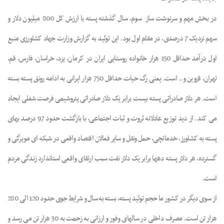
در بخش مهم و سرنوشت ساز
سوم، سال گذشته پسته با ارزش کل 800
میلیون دلار و
سهم نزدیک 7 درصدی، در مقام اول بود. این تولید به گزارش وزارت جهاد کشاورزی منبع
اول درآمد حداقل 150 هزار خانواده روستایی ایران در کرمان، یزد، خراسان، فارس، قم،
تهران، قزوین و.. است. یعنی رگ حیات حداقل 750 هزار ایرانی به ادامه رونق پسته بسته
است. هر دلار صادراتی پسته بیست برابر یک دلار صادراتی پتروشیمی فرصت شغلی ایجاد
می کند. از دید توزیع عادلانه ثروت و ثبات اجتماعی، با بازگشت حدود 97 درصد بهای
پسته به کشاورز، خدماتچی، حمل ونقل و سایر فعالان اقتصاد واقعی در
شبکه ای مویرگی و
گسترده، هر دلار پسته دهها برابر یک دلار نفت سبب ارتقای واقعی استاندارد زندگی مردم
است.
از سوی دیگر در کشور ما حجم تولید پسته، بسته به سال و شرایط جوی حدود 120 الی 280
هزار تن است. مصرف داخلی در سالهای وفور و ارزانی به زحمت به 30 هزار تن
می رسد و