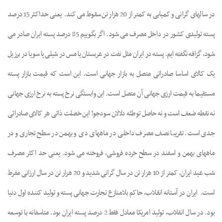
در سالهای گرانی و کمیابی به کمتر از 20 هزار تن سقوط می کند.
یعنی حداکثر 15 درصد
پسته تولیدی کشور در داخل مصرف می شود. اگر بگوییم 85 درصد پسته ایران صادر می
شود، گزافه نگفته ایم. پسته در ایران مثل نفت در عربستان یا مس در شیلی یا سویا در برزیل
یک کالای اساسا صادراتی متصل به بازار جهانی است. این است که قیمت بازار پسته
مستقیما به قیمت ارزی جهانی آن متصل است. این وابستگی نرخ پسته به نرخ ارزی جهانی
نه نقطه ضعف است و نه حاصل توطئه دلالان سودجو! این خصلت ذاتی هر کالای صادراتی
جدی است. تقریبا نصف مصرف داخلی در ماههای دی و بهمن در سطح تجاری و در
ماههای بهمن و اسفند در سطح خرده فروشی، فروخته می شود. یعنی حد اکثر مصرف
شب عید ایران، کمتر از 10 هزار تن در سال گرانی شدید و 20 هزار تن در سال ارزانی مفرط
است.
ایران در آستانه انقلاب، حاکم بلامنازع تجارت جهانی پسته و تولید کننده اول دنیا
بود. در سال انقلاب، تولید امریکا معادل فقط 2 درصد پسته ایران بود. متاسفانه با توسعه