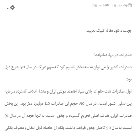
19 اسفند 1391
بازدید: 7133
mpty
جهت دانلود مقاله کلیک نمایید.
صادرات داریم تا صادرات
!
صادرات کشور را می توان به سه بخش تقسیم کرد که سهم هریک در سال 90 بشرح ذیل
بود:
اول. صادرات نفت خام که بلای سیاه اقتصاد دولتی ایران و منشاء اتلاف گسترده سرمایه
بین نسلی کشور است. در سال 90، حجم این صادرات 110 میلیارد دلار بود. این بخش
صادرات ایران، هدف اصلی تحریم گسترده و جدی
است. نه تنها حجم آن در سال 91
نسبت به سال 90 کاهش جدی خواهد داشت، بلکه ارز حاصله قابل انتقال و مصرف بانکی