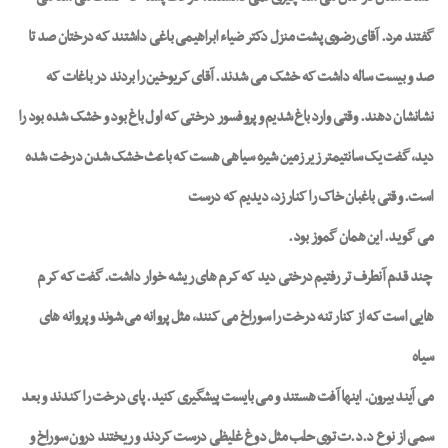
گفتند مرد. آقای رضوی پشت منزل دکتر ضیاء ابراهیمی باغی داشتند که درختان صد تا
صد و بیست ساله داشت که خشک می شدند. آقای کریوخین را بردند در باغات که
نشانشان دهند. وقتی وارد باغ شدیم و پروفسور درختی که اول باغ بود و خشک شده بود را
دید، گفت یک سانتیمتر زیر زمین شیره سیاهی هست که باعث خشک شدن درخت شده
است. وقتی باغبان خاک را کنار زد، دیدیم که درست
می گوید. این همان گموز بود.
چند قدم آنطرف تر رفتیم درختی دید که کرم های ریشه خوار داشت. گفت که کرم
هایی است که از کنار تنه درخت را سوراخ می کنند، مثل پروانه می شوند و پروانه های
سیاه
می آیند بیرون. اینها آفت هستند و می بایست پیشگیری کنید. پای درخت را کندند و بعد
سمی از نوع د.د.ت توی حلب مثل دوغ غلیظی درست کردند و ریختند درون سوراخ و