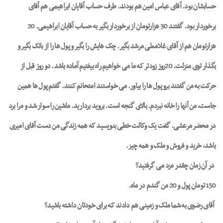
حسابشان بود. آقای عباس امین هم بودند. طرف حساب آقایان ابراهیمی هم آقای
برخوردار بود. گفتند 30 هزارتومان از برخوردار بگیر به حساب آقایان ابراهیمی. 20
هزارتومان هم از آقای غلامعلی مرشد بگیر. چک هایش را بگیر و پول ها را از بانک بگیر و
بگذار توی منزلت. 20روز زودتر که ما می خواهیم راه بیفتیم آماده باشد. دو روز قبل از
حرکت به من گفتند برو پول ها را بیاور. می خواستند امتحانم کنند. گفتم پول ها همین
جاست، من آنها را خانه نبردم. بالای گنجه است. بروید بردارید. ماشین را سوار شد و مرا برد
در محضر مرعشی. گفت یک وکالت خطی بنویسید که همه زندگی من دست آقای امیری
باشد، خرید و فروش و ملک و همه چیز.
در آن زمان چقدر مزد می گرفتید؟
150 تومان پول و 20 من گندم در ماه.
آقای رضوی به شما ملک و زمینی هم دادند که برای خودتان داشته باشید؟