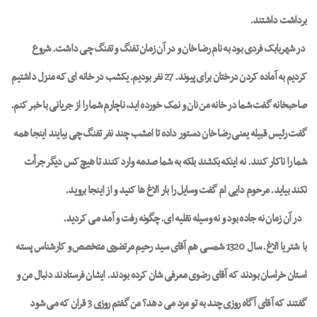
برداشت داشتند.
در شهربابک فردی بود به نام رضا خان و در آن زمان تفنگ و تفنگ چی داشت. شروع
کردیم به آماده کردن درختان برای پیوند. 27 نفر بودیم. یکشب در خانه ای که منزل داشتیم
صاحبخانه گفت شما در خانه من نان و نمک خورده اید، ناچارم شما را از جریانی با خبر کنم.
گفت رئیس قبیله یعنی رضا خان دستور داده تا امشب چند نفر تفنگ چی بیایند اینجا همه
شما را ناکار کنند. نه اینکه بکشند بلکه به شما صدمه وارد کنند تا هیچ کس دیگر جرأت
نکند بیاید. مرحوم دایی ام گفت وسایل را بار الاغ ها کنید و از اینجا بروید.
در آن زمان نه جاده بود و نه وسیله نقلیه ای. چگونه رفت و آمد می کردید.
با
شتر یا الاغ. سال
1320 شمسی هم آقای سید رحیم مرتضوی متخصص و کارشناس پسته
استان خراسان بودند که آقای رضوی معرفی شان کرده بودند. ایشان فرستادند دنبال من و
گفتند که آقای آگاه روزی چند به تو مزد می دهد؟ من گفتم روزی 3 قران که می شود