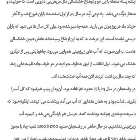
آینده پسته منطقه با این جو و اوضاع خشکسالی مثل مریض بی دارویی است که خوابیده و
منتظر مرگ می باشد. یادم می آید در سال 34 از اول اسفندماه باران شروع شد و تا آخر
خرداد ماه هر روز باران می بارید. همه جا سبز شده بود. ولی الان سال ها می شود که باران
درستی نیامده است. این درخت ها که به این اوضاع رسیده اند علتش همین خشکسالی
هاست. به این صورت که آب های زیرزمینی هم پایین می رود، چاهها یکی پس از دیگری
خشک می شوند. اول انقلاب از نوق به طرف جوادیه در دو طرف جاده تلمبه هایی زدند
که چند سال برداشت کردند الان همه آنها خشک شده اند.
در رفسنجان در سال 24 یا 25 حدود 90 قنات بود. آن زمان پمپ هم نبود که کل آب را
بگیرند. قنات بود و
به همان مقداری که آب می آمد برداشت می کردند. اینگونه نبود که
با سرعت بیشتری بتوانند برداشت کنند. هرسال هم بارندگی می شد و کمبود آب
زیرزمینی نداشتیم. در حال حاضر در رفسنجان حدود 1700 تا 1800 تلمبه چاه با مجوز
است. شاید 500 تا هم غیر مجاز باشد. همه این معایب به هم شد و باعث از بین رفتن