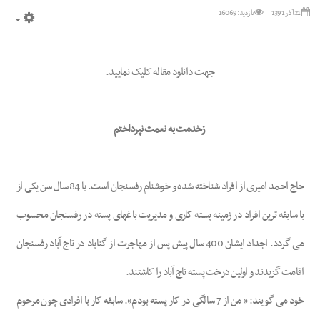
21 آذر 1391
بازدید: 16069
mpty
جهت دانلود مقاله کلیک نمایید.
زخدمت به نعمت نپرداختم
حاج احمد امیری از افراد شناخته شده و خوشنام رفسنجان است. با 84 سال سن یکی از
با سابقه ترین افراد در زمینه پسته کاری و مدیریت باغهای پسته در رفسنجان محسوب
می گردد. اجداد ایشان 400 سال پیش پس از مهاجرت از گناباد در تاج آباد رفسنجان
اقامت گزیدند و اولین درخت پسته تاج آباد را کاشتند.
خود می گویند: « من از 7 سالگی در کار پسته بودم». سابقه کار با افرادی چون مرحوم