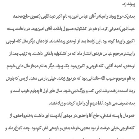
پیوند زد.
بعد یک نوع پیوند را مباشر آقای عباس امین به نام اکبر عبداللهی (عموی حاج محمد
عبداللهی) معرفی کرد. او هم در کشکوئیه مسوول باغات آقای امین بود. در باغات، پسته
اکبری را پیدا کرده بود. این نژادها بعد از اوحدی پیدا شدند. نژادهای دیگر مثل کله قوچی
را بیشتر مرحوم عباس هرندی انتشار داد که در کشکوئیه باغاتی داشت. به ترتیب بعد از
اوحدی، احمد آقایی، کله قوچی و اکبری بود. یک پیوند دیگر به نام ممتاز مال دایی خودم
به نام مرحوم حبیب الله خاندانی بود که در نوق زدند. خیلی بار می دهد. از بس که بارش
زیاد است درخت رشد نمی کند و بزرگ نمی شود. سال های اول تا چهارم خوب است و
بعد ضعیف می شود. لذا مردم آن را طرد کردند و زیاد نشد.
همزمان با پسته فندقی، حاج آقا واحدی در مهدی آباد پسته ای داشت به نام واحدی. از
کله قوچی خیلی درشت تر بود منتهی خوشه بندی و باردهی اش کم بود. چند تا باغ زدند و