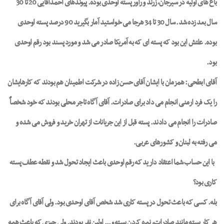
باغ های اولیه در سیرجان، زرند و راور پسته اوحدی بوده. پیوندهای احمدآقایی 20 تا 30
سال بعد زده شد. سال 30 تا 34 هرجا می خواستید آمار بگیرید 90 درصد پسته اوحدی
بوده. علتش این بود که پسته ای که به آمریکا صادر می شد و مورد پسند بود رقم اوحدی
بود.
آقای ابطحی:
همزمان با ایشان آقای حسن زاده در شرکت اطمینان هم بودند که کارهایشان
را یک فرد ارمنی انجام می داد برای صادرات. آقای آگاه تاجر محلی بودند که خود شخصاًٌ
صادرات را انجام می دادند. پسته قبل از این جریانات از تهران خرید و فروش می شده و
می رفته به لبنان و کشورهای عربی.
با این حساب شما اعتقاد دارید که رقم اوحدی باعث ایجاد تحول شد و نقطه عطف پسته
کاری بود؟
بله. کسی که باعث تحول در پسته کاری شد شخص آقای اوحدی بود. ولی آقای آگاه برای
هر کار پسته مانند صادرات، نمره کردن پسته و... اولین نفر بودند. ولی چیزی که باعث همه