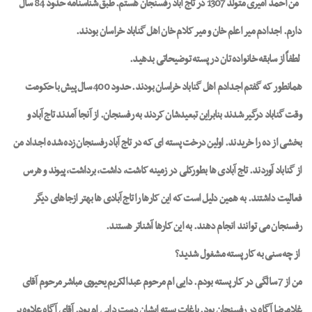
من احمد امیری متولد 1307 در تاج آباد رفسنجان هستم. طبق شناسنامه حدود 84 سال
دارم. اجدادم میر اعلم خان و میر کلام خان اهل گناباد خراسان بودند
.
لطفاً از سابقه خانواده تان در پسته توضیحاتی بدهید.
همانطور که گفتم اجدادم اهل گناباد خراسان بودند. حدود 400 سال پیش با حکومت
وقت گناباد درگیر شدند بنابراین تبعیدشان کردند به رفسنجان. از آنجا آمدند تاج آباد و
بخشی از ده را خریدند. اولین درخت پسته ای که در تاج آباد رفسنجان زده شده اجداد من
از گناباد آوردند. تاج آبادی ها بطورکلی در زمینه کاشت، داشت، برداشت، پیوند و هرس
فعالیت داشتند. به همین دلیل است که این کارها را تاج آبادی ها بهتر ازجاهای دیگر
رفسنجان می توانند انجام دهند. به این کارها آشناتر هستند.
از چه سنی به کار پسته مشغول شدید؟
من از 7 سالگی در کار پسته بودم. دایی ام مرحوم عبدالکریم یحیوی مباشر مرحوم آقای
غلامرضا آگاه در رفسنجان بود. باغات پسته ایشان دست دایی ام بود. آقای آگاه علاوه بر