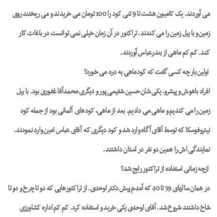
می آوردند. یک کامیون هشت تا 9 تنی کود را 100 تومان می خریدند و می ریختند روی
زمین و با بیل زمین را می کندند. تراکتور در آن زمان خیلی نمی توانست در باغات کار
کند. کم کم ماهی از بندرعباس آوردند.
اولین بار چه کسی گفت که کودماهی به درد می خورد؟
افراد باهوش و پیشرو. یکی شان حسین شفیعی پور و دیگری محمدآقا غفوری بود. با بیل
زمین را می کندیم و ماهی می دادیم. بعد از ماهی، کودهای
آلمانی بود از جمله کود
نیتروفوسکا که توسط آقای آگاه وارد شد و کود دیگری که
آقای عباس امین وارد نمودند.
نمایندگی اش را همین دو نفر در استان داشتند.
ازچه زمانی استفاده از تراکتور رایج شد؟
در همان سالهای 39 تا 40 که آمدم پیش دکتر اوحدی. از تراکتورهایی که دو تا چرخ و دو تا
شاخ داشتند شروع شد. آقای اوحدی یکی خرید و استفاده کرد. کم کم اداره کشاورزی