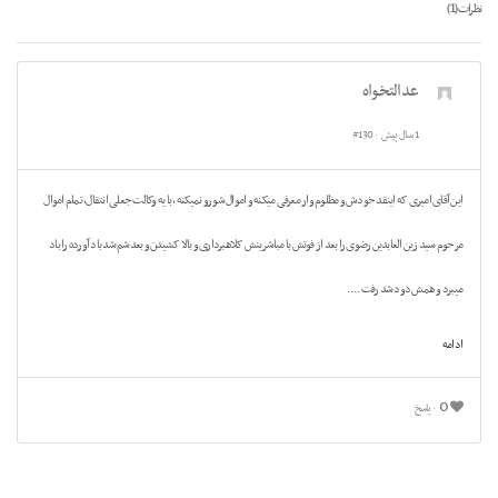
1
نظرات (
)
عدالتخواه
1 سال پیش
#130
این آقای امیری که اینقد خودش و مظلوم وار معرفی میکنه و اموال شو رو نمیکنه ، با یه وکالت جعلی انتقال، تمام اموال
مرحوم سید زین العابدین رضوی را بعد از فوتش با مباشرینش کلاهبرداری و بالا کشیدن و بعدشم شد باد آورده را باد
میبرد و همش دود شد رفت....
ادامه
0
پاسخ