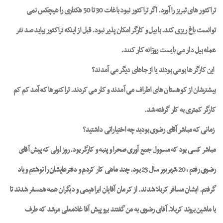
تراکتور های تبریز را آورد. اگر تراکتور نبود باغات 30 تا 50 هکتاری را هیچکس نمی
توانست باغ ریزی کند. با بیل و کارگر امکان پذیر نبود. قبل از اینکه تراکتور بیاید صد نفر
عمله بیل دار می بایست روزانه کار کنند.
این کارگر ها بومی بودند یا از جاهای دیگر می آمدند؟
بیشترشان از کوهستان های اطراف می آمدند و کار می کردند. تراکتورها که آمد کم کم
کارگر کمتری به کار گرفته شد.
زمانی که مباشر آقای رضوی بودید چه اختیاراتی داشتید؟
مباشر کسی بود که مسوول جمع آوری صحرا و پنبه و کارگر بود. روز اولی که پیش آقای
رضوی رفتم ، 20 شهریور سال 23 بود. چند ماهی کار کردم و دفترهایشان را نوشتم و یاد
گرفتم. ایشان مسافر کربلا شدند. از کرمان آقایان ابراهیمی و دیگران همه همسفر شدند تا
با ماشین بروند کربلا. آقای رضوی به من گفتند برو پیش آقا غلامعلی مرشد که طرف