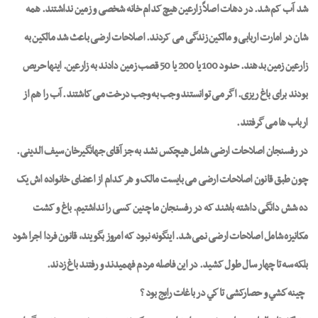
شد آب کم شد. در دهات اصلاً زارعین هیچ کدام خانه شخصی و زمین نداشتند. همه
شان در امارت اربابی و مالکین زندگی می کردند. اصلاحات ارضی باعث شد مالکین به
زارعین زمین بدهند. حدود 100 یا 200 یا 50 قصب زمین دادند به زارعین. اینها حریص
بودند برای باغ ریزی. اگر می توانستند وجب به وجب درخت می کاشتند. آب را هم از
ارباب ها می گرفتند.
در رفسنجان اصلاحات ارضی شامل هیچکس نشد به جز آقای جهانگیرخان سیف الدینی.
چون طبق قانون اصلاحات ارضی می بایست مالک و هر کدام از اعضای خانواده اش یک
ده شش دانگی داشته باشند که در رفسنجان ما چنین کسی را نداشتیم. باغ و کشت
مکانیزه شامل اصلاحات ارضی نمی شد. اینگونه نبود که امروز بگویند، قانون فردا اجرا شود
بلکه سه تا چهار سال طول کشید. در این فاصله مردم فهمیدند و رفتند باغ زدند.
چينه كشي و حصارکشی تا كي در باغات رايج بود ؟