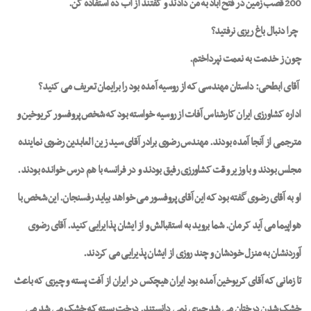
200 قصب زمین در فتح آباد به من دادند و گفتند از آب ده استفاده کن.
چرا دنبال باغ ریزی نرفتید؟
چون ز خدمت به نعمت نپرداختم.
آقای ابطحی: داستان مهندسی که از روسیه آمده بود را برایمان تعریف می کنید؟
اداره کشاورزی ایران کارشناس آفات از روسیه خواسته بود که شخص پروفسور کریوخین و
مترجمی از آنجا آمده بودند. مهندس رضوی برادر آقای سید زین العابدین رضوی نماینده
مجلس بودند و با وزیر وقت کشاورزی رفیق بودند و در فرانسه با هم درس خوانده بودند.
او به آقای رضوی گفته بود که این آقای پروفسور می خواهد بیاید رفسنجان. این شخص با
هواپیما می آید کرمان. شما بروید به استقبالش و از ایشان پذایرایی کنید. آقای رضوی
آوردنشان به منزل خودشان و چند روزی از ایشان پذیرایی می کردند.
تا زمانی که آقای کریوخین آمده بود ایران هیچکس در ایران از آفت پسته و چیزی که باعث
خشک شدن درختان می شد چیزی نمی دانستند. درخت پسته که خشک می شد می