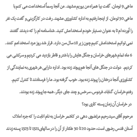
ماهی 9 تومان. گفت بیا همراه من برویم مشهد. من آنجا رسماً استخدامت می کنم با
ماهی 30 تومان. از اینجا رفتیم به اداره کشاورزی مشهد. رفت در کارگزینی و گفت یک نفر
را آورده ام تا به عنوان دستیار خودم استخدامش کنید. شناسنامه ام را که دیدند گفتند
نمی توانیم استخدامش کنیم چون زیر 18 سال سن دارد. قرار شد روز مزد استخدامم کنند.
6 ماه تمام شهرهای خراسان و جنگل هایش را با شتر و قاطر بازدید می کردیم و سرکشی می
کردیم.
دولت در جنگل های آنجا هم پیوند زده بود. اداره دارایی هر شهری به نمایندگی از
کشاورزی آنجا درختان را پیوند زده بود. خوب گرفته بود. ما را فرستادند تا کنترل کنیم.
رفتم خراسان، گناباد، فردوس، سرخس و چند جای دیگر، همه جا پیوند زده بودند.
در خراسان آن زمان پسته کاری بود؟
مرحوم آقای سیدرحیم مرتضوی دهی در کاشمر خراسان به نام انابت را که جزء املاک
آستان قدس رضوی است، حدود 20 تا 30 هکتار از آن را در سالهای1321 تا 1323 پسته زدند