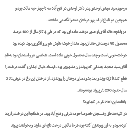
مرحوم سید مهدی اوحدی پدر دکتر اوحدی در فتح آباد سه تا چهار حبه مالک بود و
همچنین دو تا باغ از قدیم و درختان ماده را نگه می داشتند.
در باغچه خانه آقای اوحدی درخت ماده ای بود که در طی 4 تا 5 سال از 100 درصد
محصول 90 درصدش خندان بود. مقدار خوشه هایش هم پر و انگوری بود. دیده بود
درخت خوبی است و چند سال محصول خوبی داده است. شخصی در رفسنجان بود به نام
آقای سید محمد جندقی که پیوند زن مشهوری بود. فرستاد دنبال
ایشان و گفت درخت را
قطع کند تا ترکه بزند و بعد بشود سایر درختان را پیوند زد. از درختان این باغ در عرض 1 تا 2
سال حدود 200 نفر پیوند برده بودند.
باغات این 200 نفر در کجا بود؟
در کلیه مناطق رفسنجان خصوصا حومه شرقی و فتح آباد بود. در همانجا این درخت را زیاد
کرده بود و
به این پیوندزن گفته بود هرجا مالکین درخت تازه ای دارند و بخواهند پیوند