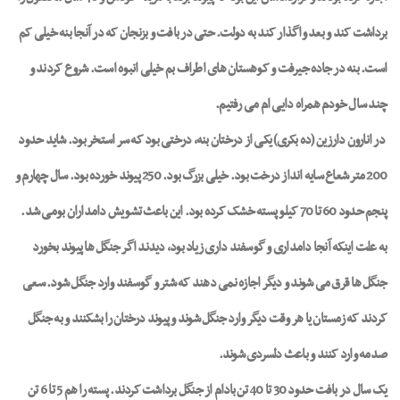
برداشت کند و بعد واگذار کند به دولت. حتی در بافت و بزنجان که در آنجا بنه خیلی کم
است. بنه در جاده جیرفت و کوهستان های اطراف بم خیلی انبوه است. شروع کردند و
چند سال خودم همراه دایی ام می رفتیم.
در انارون دارزین (ده بکری) یکی از درختان بنه، درختی بود که سر استخر بود. شاید حدود
200 متر شعاع سایه انداز درخت بود. خیلی بزرگ بود. 250 پیوند خورده بود. سال چهارم و
پنجم حدود 60 تا 70 کیلو پسته خشک کرده بود. این باعث تشویش دامداران بومی شد.
به علت اینکه آنجا دامداری و گوسفند داری زیاد بود، دیدند اگر جنگل ها پیوند بخورد
جنگل ها قرق می شوند و دیگر اجازه نمی دهند که شتر و گوسفند وارد جنگل شود. سعی
کردند که زمستان یا هر وقت دیگر وارد جنگل شوند و پیوند درختان را بشکنند و به جنگل
صدمه وارد کنند و باعث دلسردی شوند.
یک سال در بافت حدود 30 تا 40 تن بادام از جنگل برداشت کردند. پسته را هم 5 تا 6 تن