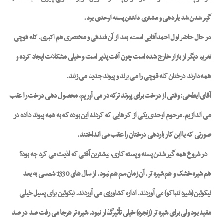
گیر شدن شد باردهی و مشتری داشتن پسته اوحدی بود.
در حال حاضر اول احمدآقایی است، بعد از آن فندقی و مختصری هم اکبری. کله قوچی
تقریبا دیگر از بازار خارج شده است چون آفت پذیر است و خیلی مشکلات ایجاد کرده و
همه دارند درختان کله قوچی را می برند و پیوند جدید می زنند.
آقای ابطحی:
وقتی از درخت برای پیوند ترکه در می آوریم، محصول دهی درخت را عقب
می اندازیم. مرحوم اوحدی یکی از کارهایی که کردند این بوده که به همه پیوند داده در
صورتی که با این کار باردهی درختان را عقب می انداختند.
در شروع همه گیر شدن پسته و پسته کاری، بیشترین آفتی که اذیت می کرد چه بود؟
هم شیره خشک و هم شیره تر. آن زمان سم هم نبود. از سال های 1330 شمسی به بعد
نیکوتین (شیره تنباکو) می آوردند. اداره کشاورزی می آوردند. نیکوتین برای پسیل خیلی
مفید بود ولی برای شیره تر (زنجره) خیلی تأثیرگذار نبود. شیره تر هرجا می رفت صد در صد