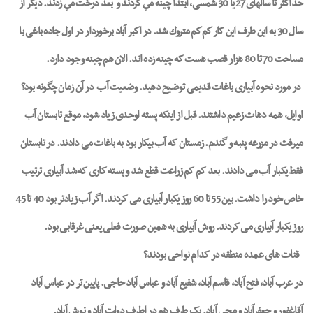
حداكثر تا سالهای 27 يا 30 شمسی، ابتدا چينه مي كردند و
بعد درخت مي زدند. ديگر از
سال 30 به اين طرف این کار كم كم متروك شد. در اكبر آباد برخوردار در اول جاده باغی با
مساحت 70 تا 80 هزار قصب هست که چينه زده اند. الان هم چينه وجود دارد.
در مورد نحوه آبیاری باغات قدیمی توضیح دهید. وضعیت آب
در آن زمان چگونه بود؟
اوایل، همه دهات زعیم داشتند. قبل از اینکه پسته اوحدی زیاد شود، موقع تابستان آب
میرفت در مزرعه پنبه و گندم. زمستان که آب بیکار بود به باغات می دادند. در تابستان
فقط یکبار آب می دادند. بعد کم کم زراعت قطع شد و پسته کاری که شد آبیاری ترتیب
خاص خود را داشت. بین 55 تا 60 روز یکبار آبیاری می کردند. اگر آب زیادتر بود 40 تا 45
روز یکبار آبیاری می کردند. روش آبیاری به همین صورت فعلی یعنی غرقابی بود.
قنات های عمده منطقه در کدام نواحی بودند؟
در عرب آباد، فتح آباد، قاسم آباد، شفیع آباد و عباس آباد حاجی. پایین تر در عباس آباد
آقاغفور و جعفرآباد و محی آباد. یک طرف هم در اطرف دولت آباد و نوش آباد.