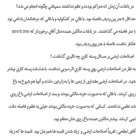
در باغات آن زمان که متراكم بودند و نظم نداشتند سمپاشي چگونه انجام مي شد؟
حداقل 6 متر بین ردیف فاصله بود. باغاتي در كشكوئيه و باغاتي كه درختانشان بادامي بود
5 متر فاصله مي گذاشتند. در باغات مالكين عمده مثل آقاي برخوردار كه 200 تا 300
هكتار داشت، فاصله 4 متر روی ردیف بود.
اصلاحات ارضي بر مسائل پسته كاري چه تاثيري گذاشت ؟
به نظر من اصلاحات ارضي روي پسته كاري اثر سويي نداشت. باعث شد پسته كاري بيشتر
شود. در اصلاحات ارضی مقداری از زمین ها را به زارعین دادند و آنها هم شروع به باغ
ریزی کردند. باغاتي كه به صورت خرده مالکی بودند و بعد از اصلاحات ارضي باغ ريزي
شد نظمي نداشتند. کسانی که به صورت خرده مالکی بودند خیلی به نظم و فاصله دقت
نمی کردند. بیشتر مالکین عمده باغ ریزی شان منظم بود.
آقای ابطحی:
تقریباً اصلاحات ارضی و
زیاد شدن تلمبه ها همزمان بود. تلمبه ها که زیاد