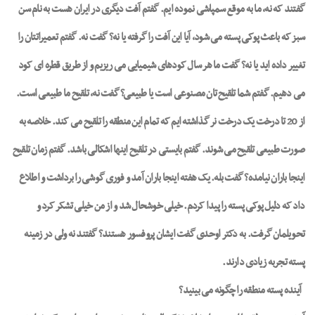
گفتند که نه، ما به موقع سمپاشی نموده ایم. گفتم آفت دیگری در ایران هست به نام سن
سبز که باعث پوکی پسته می شود، آیا این آفت را گرفته یا نه؟ گفت نه. گفتم تعمیراتتان را
تغییر داده اید یا نه؟ گفت ما هر سال کودهای شیمیایی می ریزیم و از طریق قطره ای کود
می دهیم. گفتم شما تلقیح تان مصنوعی است یا طبیعی؟ گفت نه، تلقیح ما طبیعی است.
از 20 تا درخت یک درخت نر گذاشته ایم که تمام این منطقه را تلقیح می کند. خلاصه به
صورت طبیعی تلقیح می شوند. گفتم بایستی در تلقیح اینها اشکالی باشد. گفتم زمان تلقیح
اینجا باران نیامده؟ گفت بله. یک هفته اینجا باران آمد و فوری گوشی را برداشت و اطلاع
داد که دلیل پوکی پسته را پیدا کردم. خیلی خوشحال شد و از من خیلی تشکر کرد و
تحویلمان گرفت. به دکتر اوحدی گفت ایشان پروفسور هستند؟ گفتند نه ولی در زمینه
پسته تجربه زیادی دارند.
آینده پسته منطقه را چگونه می بینید؟