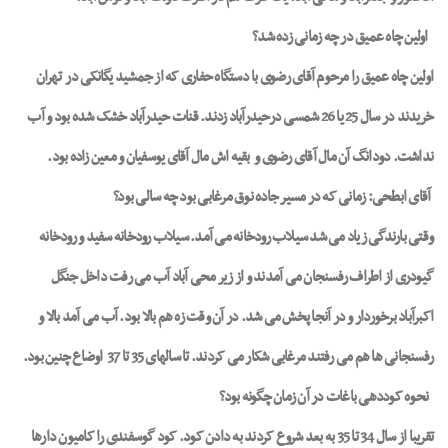
اولین چاه عمیق در چه زمانی زده شد؟
اولین چاه عمیق را مرحوم آقای رضوی با دستگاه حفاری که از جمشید یگانکی در
تهران
خریدند در سال 25 یا 26 شمسی درحیدرآباد زدند. قنات حیدرآباد خشک شده بود و آب
نداشت. دودانگ آن مال آقای رضوی و
بقیه اش مال آقای یوسفیان و معین زاده بود.
آقای ابطحی: زمانی که در مسیر جاده نوق مرغابی بود چه سالی بود؟
وقتی بارندگی زیاد می شد سیلاب رودخانه می آمد. سیلاب رودخانه سفید و رودخانه
گیودری از اطراف رفسنجان می آمدند و از زیر محی آباد آب می رفت داخل جنگل
اکبرآباد برخوردار و در آنجا پخش می شد. در آن وقت زه هم بالا بود. آب می آمد بالا و
رفسنجانی ها هم می رفتند مرغابی شکار می کردند. تا سالهای 35 تا 37
اوضاع چنین بود.
نحوه کوددهی باغات در آن زمان چگونه بود؟
تقریبا از سال 34 تا 35 به بعد شروع کردند به دادن کود. کود گوسفندی را کامیون دارها