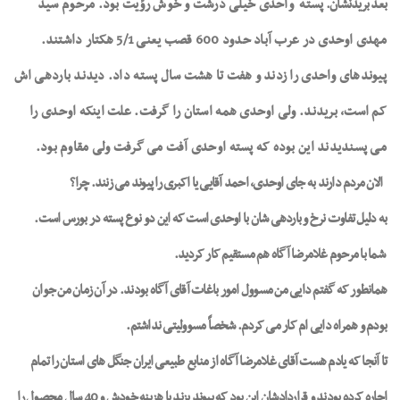
بعد بریدنشان.
پسته
واحدی خیلی درشت و خوش رؤیت بود. مرحوم سید
مهدی اوحدی در عرب آباد حدود 600 قصب یعنی 5/1 هکتار داشتند.
پیوندهای واحدی را زدند و هفت تا هشت سال پسته داد. دیدند باردهی اش
کم است، بریدند. ولی اوحدی همه استان را گرفت. علت اینکه اوحدی را
می پسندیدند این بوده که پسته اوحدی آفت می گرفت ولی مقاوم بود.
الان مردم دارند به جای اوحدی، احمد آقایی یا اکبری را پیوند می زنند. چرا؟
به دلیل تفاوت نرخ و باردهی شان با اوحدی است که این دو نوع پسته در بورس است.
شما با مرحوم غلامرضا آگاه هم مستقیم کار کردید.
همانطور که گفتم دایی من مسوول امور باغات آقای آگاه بودند. در آن زمان من جوان
بودم و همراه دایی ام کار می کردم. شخصاً مسوولیتی نداشتم.
تا آنجا که یادم هست آقای غلامرضا آگاه از منابع طبیعی ایران جنگل های استان را تمام
اجاره کرده بودند و قراردادشان این بود که پیوند بزند با هزینه خودش و 40 سال محصول را