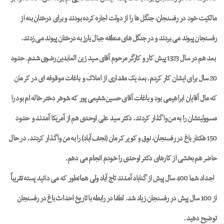
مالکیت خود در رفسنجان، جنگل ها را از دولت اجاره کرده بودند و برای درختان بنه از
رفسنجان پیوند می بردند و در جنگل های منطقه جبال بارز به درختان پیوند می زدند.
بعد هم در سال 1323 پیش کار و کارگر مرحوم آقای سید زین العابدین رضوی شدم. حدود
20 سال برای ایشان کار کردم. بعد یک مقداری از املاک و
باغات موقوفه ای در کرمان
که مال آقایان ابراهیمی بود و باغات آقای حسین شفیعی پور که شوهر دختر خاله ام بود را
مسوولیتشان را به من واگذار کردند. دکتر سید علی اوحدی هم از آمریکا آمدند و
حدود
150 هکتار باغ در رفسنجان، نوق و کویر کرمان (نجف آباد) را به من واگذار کردند. در حال
حاضر هم بخشی از کارهای دکتر اوحدی را خودم انجام می دهم.
اجداد شما 400 سال پیش از گناباد آمدند تاج آباد ولی همانطور که می دانید پسته تقریباً
از 100 سال پیش در رفسنجان زیاد شد. لطفا در رابطه با تاریخ احداث باغ در رفسنجان
توضیح دهید.