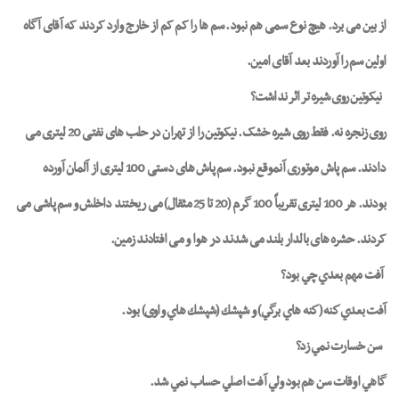
از بین می برد. هیچ نوع سمی هم نبود. سم ها را کم کم از خارج وارد کردند که آقای آگاه
اولین سم را آوردند بعد آقای امین.
نیکوتین روی شیره تر اثر نداشت؟
روی زنجره نه. فقط روی شیره خشک. نیکوتین را از تهران در حلب های نفتی 20 لیتری می
دادند. سم پاش موتوری آنموقع نبود. سم پاش های دستی 100 لیتری از آلمان آورده
بودند. هر 100 لیتری تقریباً 100 گرم (20 تا 25 مثقال) می ریختند داخلش و سم پاشی می
کردند. حشره های بالدار بلند می شدند در هوا و می افتادند زمین.
آفت مهم بعدي چي بود؟
آفت بعدي كنه (كنه هاي برگي) و شپشك (شپشك هاي واوی) بود.
سن خسارت نمي زد؟
گاهي اوقات سن هم بود ولي آفت اصلي حساب نمي شد.