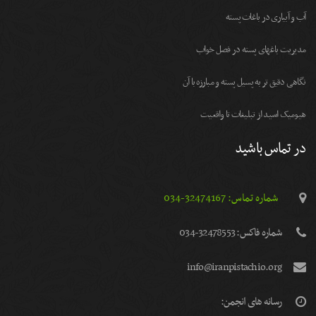
آب و آبیاری در باغات پسته
مديريت باغهای پسته در فصل خواب
نگاهی دقیق تر به پسیل پسته و مبارزه با آن
هیومیک اسید از تبلیغات تا واقعیت
در تماس باشید
شماره تماس: 32474167-034
شماره فاكس: 32478553-034
info@iranpistachio.org
رسانه های انجمن: