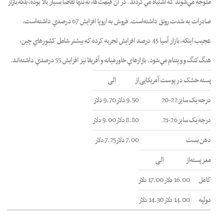
متوجه مي‌شوند که اشتباه مي‌کردند. در آن قيمت‌ها، نه تنها تقاضا بسيار بالا بوده، بلکه بازار
صادرات به شدت رونق داشته‌است. فروش به اروپا افزايش 67 درصدي داشته‌است،
عجيب اينکه، بازار آسيا 45 درصد افزايش تجربه کرده که بيشتر شامل کشورهاي چين،
هنگ‌کنگ و ويتنام مي‌شود. بازارهاي خاورميانه و آفريقا نيز افزايش 55 درصدي داشته‌اند.
پسته خشک در پوست آمریکایی
از
الی
درجه یک سایز 22-20
9.50 دلار
9.70 دلار
درجه یک سایز 26-21
8.80 دلار
9.00 دلار
دهن بست
7.00 دلار
7.25 دلار
مغز پسته
از
الی
کامل
16.00 دلار
17.00 دلار
دولپه
14.00 دلار
14.30 دلار