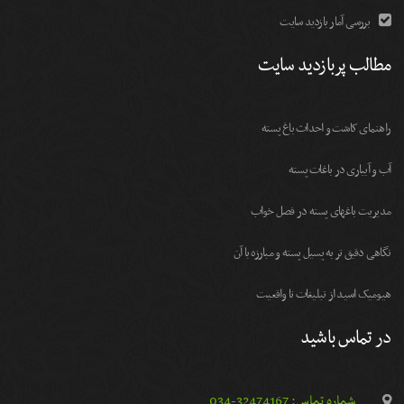
بررسی آمار بازدید سایت
مطالب پربازدید سایت
راهنمای کاشت و احداث باغ پسته
آب و آبیاری در باغات پسته
مديريت باغهای پسته در فصل خواب
نگاهی دقیق تر به پسیل پسته و مبارزه با آن
هیومیک اسید از تبلیغات تا واقعیت
در تماس باشید
شماره تماس: 32474167-034