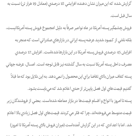
گزارش شده که اين ميزان نشان دهنده افزايشي 18 درصدي (معادل 19 هزار تن) نسبت به
سال قبل است.
فروش چشمگير پسته آمريکا در ماه نوامبر صرفاً به دليل امجموع فروش پسته آمريکانيست،
بلکه ناشي از کمبود شديد عرضه پسته ايراني در بازارهاي صادراتي است که منجر به
افزايش 45 درصدي فروش پسته آمريکا در اين بازارها شده‌است. افزايش 12 درصدي
مصرف داخل پسته آمريکا نسبت به سال گذشته نيز قابل توجه است. امسال، عرضه جهاني
پسته کفاف ميزان بالاي تقاضا براي اين محصول را نمي‌دهد. به اين دلايل بود که ما قبلاً
گفتيم قيمت‌هاي اول فصل پايين‌تر از حدي اعلام شد که مي‌بايست بشود.
پسته تا امروز با انواع و اقسام قيمت‌ها در بازار معامله شده‌است. بعضي از فروشندگان زير
قيمت متوسط مي‌فروخته‌اند، چرا که فکر مي‌کردند قيمت‌هاي اول فصل زيادي بالا اعلام
شد. اما با اعدادي که در اين گزارش آمده‌است (ميزان فروش بالاي پسته آمريکا تا امروز)