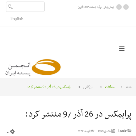
›
‹
پیش بینی تولید پسته 1405 ایران
English
خانه
مقالات
بازرگانی
پرايمکس در 26 آذر 97 منتشر کرد:
پرايمکس در 26 آذر 97 منتشر کرد:
trade
06 مهر 1399
بازدید: 2221