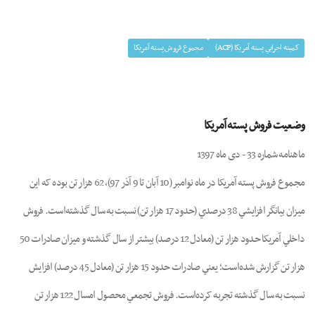
mpty
کميته اجرايي پسته آمريکا (ACP)
مجموع فروش پسته آمريکا
وضعيت فروش پسته آمريکا
ماهنامه شماره 33 - دی ماه 1397
مجموع فروش پسته آمريکا در ماه نوامبر (10 آبان تا 9 آذر 97)، 62 هزار تن بوده که اين
ميزان بيانگر افزايشي 38 درصدي (حدود 17 هزار تن) نسبت به سال گذشته‌است. فروش
داخلي آمريکا حدود هزار تن (معادل 12 درصد) بيشتر از سال گذشته و ميزان صادرات 50
هزار تن گزارش شده‌است؛ يعني صادرات حدود 15 هزار تن (معادل 45 درصد) افزايش
نسبت به سال گذشته تجربه کرده‌است. فروش تجمعي محصول امسال 122 هزار تن