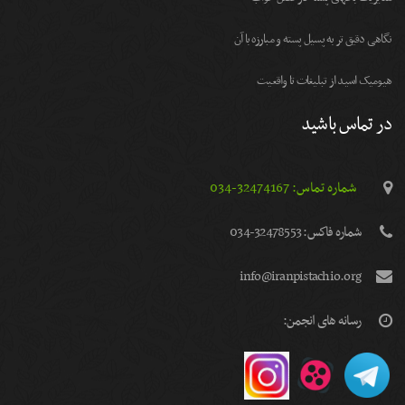
نگاهی دقیق تر به پسیل پسته و مبارزه با آن
هیومیک اسید از تبلیغات تا واقعیت
در تماس باشید
شماره تماس: 32474167-034
شماره فاكس: 32478553-034
info@iranpistachio.org
رسانه های انجمن: