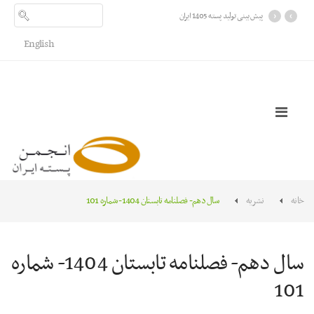
›
‹
پیش بینی تولید پسته 1405 ایران
English
خانه
نشریه
سال دهم- فصلنامه تابستان 1404- شماره 101
سال دهم- فصلنامه تابستان 1404- شماره
101