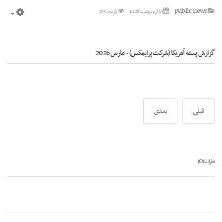
public news
15 ارديبهشت 1405
بازدید: 253
mpty
گزارش پسته آمریکا (شرکت پرایمکس) - مارس 2026
قبلی
بعدی
0
نظرات (
)