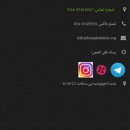
شماره تماس: 32474167-034
شماره فاكس: 32478553-034
info@iranpistachio.org
رسانه های انجمن:
شنبه تا چهارشنبه بین ساعات 7 تا 15:30