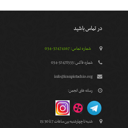
در تماس باشید
شماره تماس: 32474167-034
شماره فاكس: 32478553-034
info@iranpistachio.org
رسانه های انجمن:
شنبه تا چهارشنبه بین ساعات 7 تا 15:30