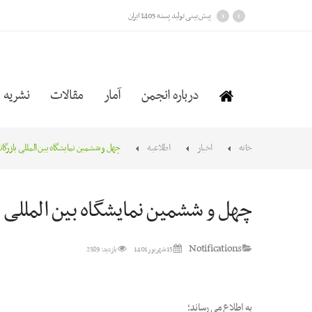
›
‹
پیش بینی تولید پسته 1405 ایران
درباره انجمن
آمار
مقالات
نشریه
خانه
اخبار
اطلاعیه
چهل و ششمین نمایشگاه بین المللی بازرگان
چهل و ششمین نمایشگاه بین المللی ب
Notifications
15 شهریور 1401
بازدید: 2389
به اطلاع می رساند؛