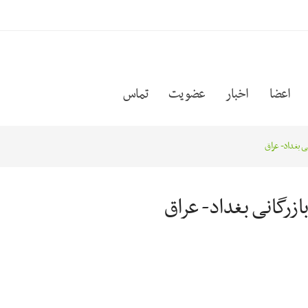
اعضا
اخبار
عضویت
تماس
ی بغداد- عراق
ازرگانی بغداد- عراق