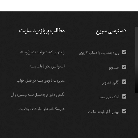
دسترسی سریع
مطالب پربازدید سایت
راهنمای کاشت و احداث باغ پسته
ورود به سایت با حساب کاربری
آب و آبیاری در باغات پسته
جستجو
مديريت باغهای پسته در فصل خواب
گالری تصاویر
نگاهی دقیق تر به پسیل پسته و مبارزه با آن
لینک های مفید
هیومیک اسید از تبلیغات تا واقعیت
بررسی آمار بازدید سایت