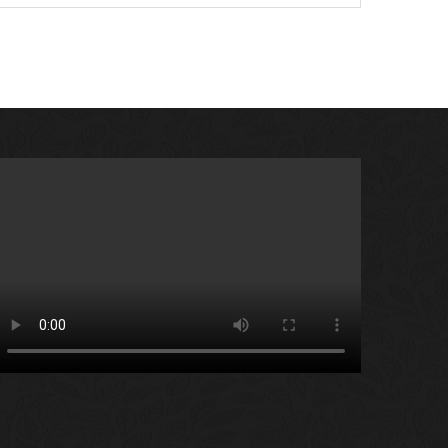
-
-
-