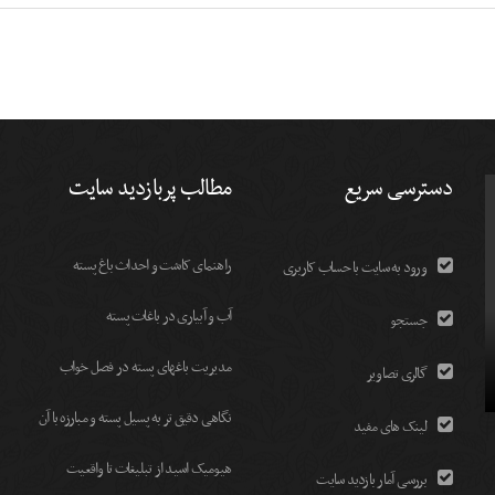
دسترسی سریع
مطالب پربازدید سایت
راهنمای کاشت و احداث باغ پسته
ورود به سایت با حساب کاربری
آب و آبیاری در باغات پسته
جستجو
مديريت باغهای پسته در فصل خواب
گالری تصاویر
نگاهی دقیق تر به پسیل پسته و مبارزه با آن
لینک های مفید
هیومیک اسید از تبلیغات تا واقعیت
بررسی آمار بازدید سایت