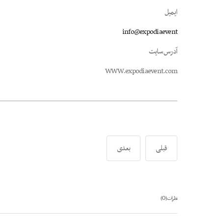
ایمیل
info@expodiaevent
آدرس سایت
WWW.expodiaevent.com
قبلی
بعدی
0
نظرات (
)