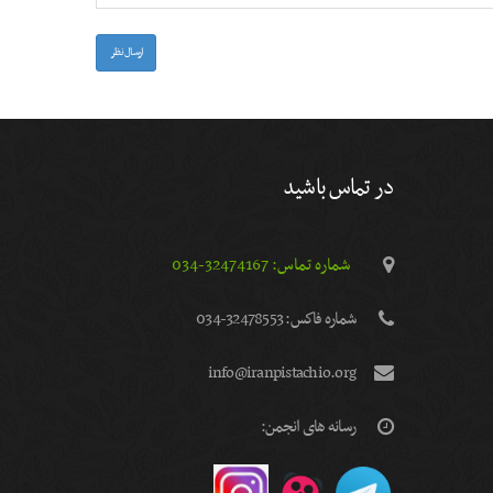
ارسال نظر
در تماس باشید
شماره تماس: 32474167-034
شماره فاكس: 32478553-034
info@iranpistachio.org
رسانه های انجمن: