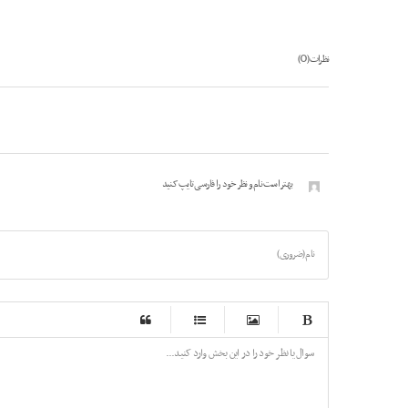
0
نظرات (
)
بهتر است نام و نظر خود را فارسی تایپ کنید
نام (ضروری)
-
-
-
-
-
-
-
-
-
-
-
-
-
-
-
-
-
-
-
-
-