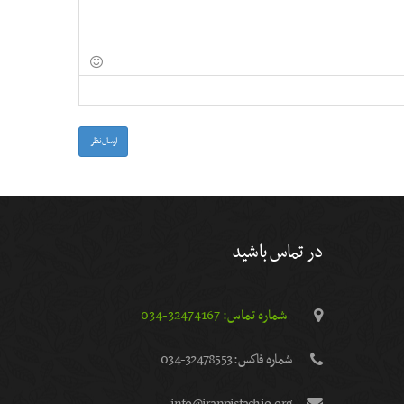
ارسال نظر
در تماس باشید
شماره تماس: 32474167-034
شماره فاكس: 32478553-034