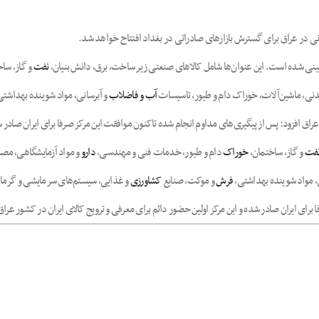
ایرانی در عراق برای گسترش بازارهای صادراتی در بغداد افتتاح خواهد شد.
بینی شده است. این عنوان‌ها شامل کالاهای صنعتی زیر ساخت، برق، دانش بنیان،
نفت
و گاز، سا
یدنی، ماشین‌آلات، خوراک دام و طیور، تاسیسات
آب و فاضلاب
و آبرسانی، مواد شوینده بهداشت
اق افزود: پس از پیگیری‌های مداوم انجام شده تاکنون موافقت این مرکز صرفا برای ایران صادر شد
فت
و گاز، ساختمان،
خوراک
دام و طیور، خدمات فنی و مهندسی،
دارو
و مواد آزمایشگاهی، مص
، مواد شوینده بهداشتی،
فرش
و موکت، صنایع
کشاورزی
و غذایی، سیستم‌های سرمایشی و گرمایش
 برای ایران صادر شده و این مرکز اولین حضور دائم برای معرفی و ترویج کالای ایران در کشور عر