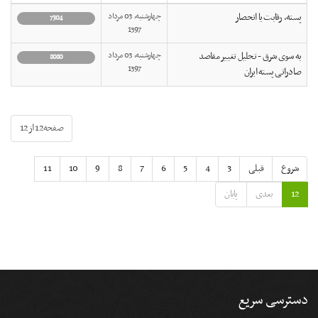
پسته، رقابت یا انحصار
چهارشنبه, 03 مرداد
7304
1397
به سوی شرق - تحلیل تغییر مقاصد
چهارشنبه, 03 مرداد
8080
1397
صادراتی پسته ایران
صفحه12 از12
شروع
قبلی
3
4
5
6
7
8
9
10
11
12
بعدی
پایان
دسترسی سریع