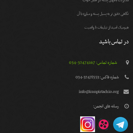
مديريت باغهای پسته در فصل خواب
نگاهی دقیق تر به پسیل پسته و مبارزه با آن
هیومیک اسید از تبلیغات تا واقعیت
در تماس باشید
شماره تماس: 32474167-034
شماره فاكس: 32478553-034
info@iranpistachio.org
رسانه های انجمن: