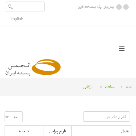
›
‹
پیش بینی تولید پسته 1405 ایران
English
خانه
مقالات
بازرگانی
فیلتر
نمایش
بر
#
اساس
عنوان
تاریخ ویرایش
کلیک ها
نام