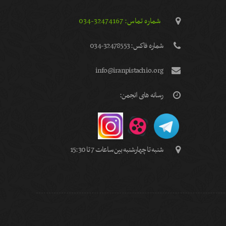
شماره تماس: 32474167-034
شماره فاكس: 32478553-034
info@iranpistachio.org
رسانه های انجمن:
شنبه تا چهارشنبه بین ساعات 7 تا 15:30