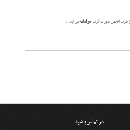
در ادامه
می آید...
در تماس باشید