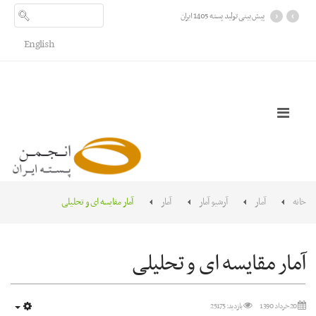
›
‹
پیش بینی تولید پسته 1405 ایران
English
خانه
آمار
آرشیو آمار
آمار
آمار مقایسه ای و تحلیلی
آمار مقایسه ای و تحلیلی
20 خرداد 1390
بازدید: 25175