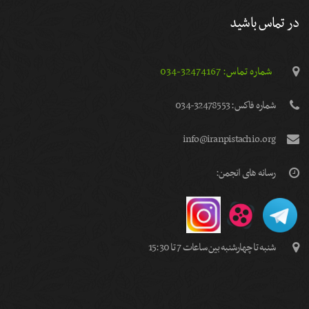
در تماس باشید
شماره تماس: 32474167-034
شماره فاكس: 32478553-034
info@iranpistachio.org
رسانه های انجمن:
شنبه تا چهارشنبه بین ساعات 7 تا 15:30