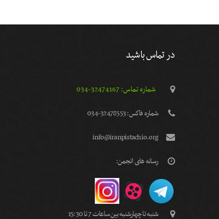
در تماس باشید
شماره تماس: 32474167-034
شماره فاكس: 32478553-034
info@iranpistachio.org
رسانه های انجمن:
شنبه تا چهارشنبه بین ساعات 7 تا 15:30