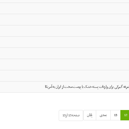
عرفه گمرکی برای واردات پسته خشک با پوست سخت از ایران به آمریکا
12
13
بعدی
پایان
صفحه12 از13