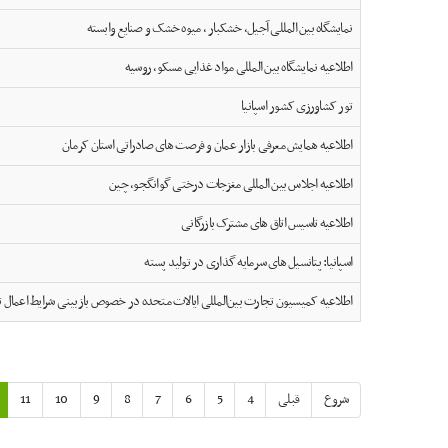
نمایشگاه بین المللی آجیل, خشکبار , میوه خشک و صنایع وابسته
اطلاعیه نمایشگاه بین المللی مواد غذایی مسکو، روسیه
تور کشاورزی کشور اسپانیا
اطلاعیه همایش معرفی بازار عمان و فرصت های صادراتی استان کرمان
اطلاعیه اجلاس بین المللی مغزجات درختی گوانگجو، چین
اطلاعیه تاسیس اتاق های مشترک بازرگانی
اسپانیا: پتانسیل های سرمایه گذاری در تولید پسته
اطلاعیه کمیسیون تجارت بین‌المللی ایالات متحده در خصوص بازبینی شرایط اعمال ت
شروع
قبلی
4
5
6
7
8
9
10
11