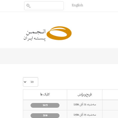
English
نمایش
#
تاریخ ویرایش
کلیک ها
سه شنبه, 23 آبان 1396
3473
سه شنبه, 23 آبان 1396
3516