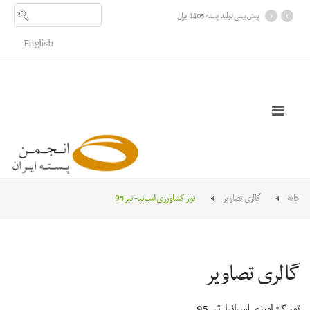
›
‹
پیش بینی تولید پسته 1405 ایران
English
خانه
گالری تصاویر
تور کشاورزی اسپانیا- تیر 95
گالری تصاویر
تور کشاورزی اسپانیا- تیر 95