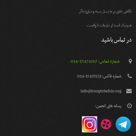
نگاهی دقیق تر به پسیل پسته و مبارزه با آن
هیومیک اسید از تبلیغات تا واقعیت
در تماس باشید
شماره تماس: 32474167-034
شماره فاكس: 32478553-034
info@iranpistachio.org
رسانه های انجمن: