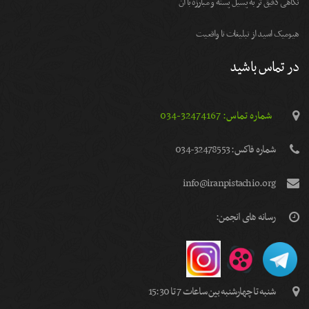
نگاهی دقیق تر به پسیل پسته و مبارزه با آن
هیومیک اسید از تبلیغات تا واقعیت
در تماس باشید
شماره تماس: 32474167-034
شماره فاكس: 32478553-034
info@iranpistachio.org
رسانه های انجمن:
شنبه تا چهارشنبه بین ساعات 7 تا 15:30