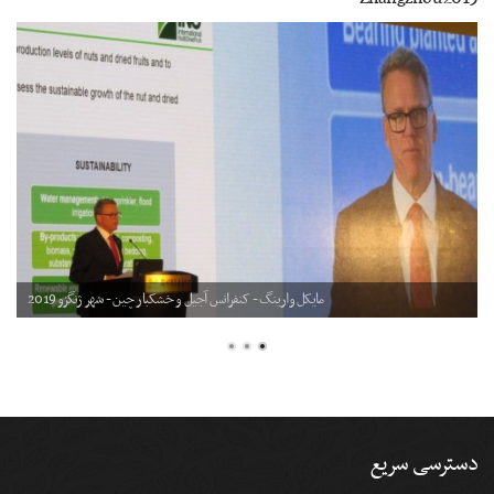
مایکل وارینگ - کنفرانس آجیل و خشکبار چین - شهر ژنگژو 2019
دسترسی سریع