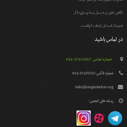
نگاهی دقیق تر به پسیل پسته و مبارزه با آن
هیومیک اسید از تبلیغات تا واقعیت
در تماس باشید
شماره تماس: 32474167-034
شماره فاكس: 32478553-034
info@iranpistachio.org
رسانه های انجمن: